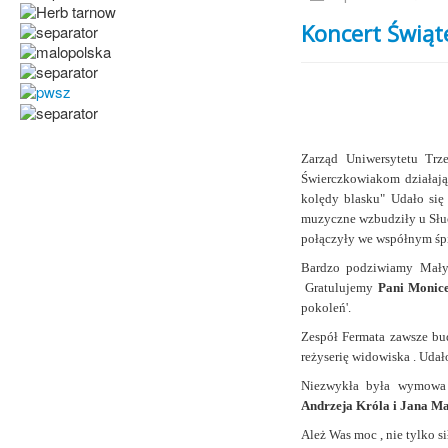
Koncert Świąt
Zarząd Uniwersytetu Tr
Świerczkowiakom działaj
kolędy blasku" Udało si
muzyczne wzbudziły u Słuch
połączyły we współnym śp
Bardzo podziwiamy Małych
Gratulujemy
Pani Monic
pokoleń'.
Zespół Fermata zawsze bu
reżyserię widowiska . Udało
Niezwykła była wymowa 
Andrzeja Króla i Jana Ma
Ależ Was moc , nie tylko s