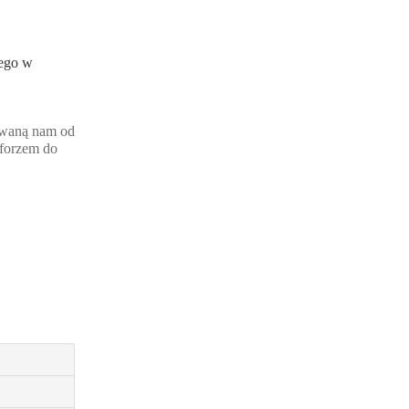
iego w
waną nam od
aforzem do