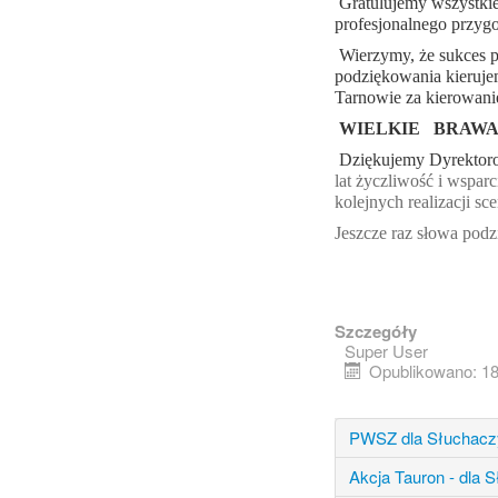
Gratulujemy wszystkieg
profesjonalnego przygo
Wierzymy, że sukces po
podziękowania kierujem
Tarnowie za kierowanie
WIELKIE BRAWA
Dziękujemy Dyrektoro
lat życzliwość i wspa
kolejnych realizacji sc
Jeszcze raz słowa podzi
Szczegóły
Super User
Opublikowano: 18
PWSZ dla Słuchac
Akcja Tauron - dla