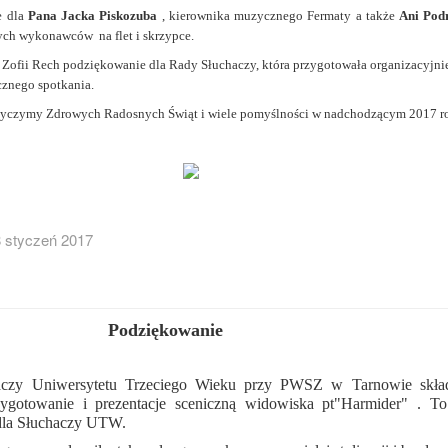
e dla
Pana Jacka Piskozuba
, kierownika muzycznego Fermaty a także
Ani Pod
ch wykonawców na flet i skrzypce.
i Zofii Rech podziękowanie dla Rady Słuchaczy, która przygotowała organizacyjni
cznego spotkania.
czymy Zdrowych Radosnych Świąt i wiele pomyślności w nadchodzącym 2017 r
 styczeń 2017
Podziękowanie
aczy Uniwersytetu Trzeciego Wieku przy PWSZ w Tarnowie skład
ygotowanie i prezentacje sceniczną widowiska pt"Harmider" . To
dla Słuchaczy UTW.