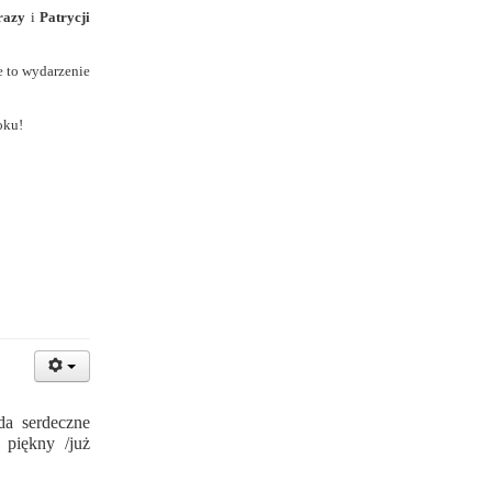
razy
i
Patrycji
e to wydarzenie
oku!
a serdeczne
 piękny /już