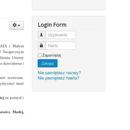
Login Form
Użytkownik
Hasło
RMATA i Małym
W Świątecznym
Zapamiętaj
dzenia. Utwory
Zaloguj
o dzieciństwa i
Nie pamiętasz nazwy?
Nie pamiętasz hasła?
nie sceniczne.
tystyczny' most
iej
za pomysł i
kowicz Madej,