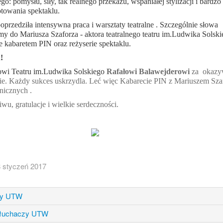
o: pomysłu, siły, tak realnego przekazu, wspaniałej stylizacji i bardzo
towania spektaklu.
przedziła intensywna praca i warsztaty teatralne . Szczególnie słowa
y do Mariusza Szaforza - aktora teatralnego teatru im.Ludwika Solsk
 kabaretem PIN oraz reżyserie spektaklu.
!
wi Teatru im.Ludwika Solskiego
Rafałowi Balawejderowi
za okazy
rcie. Każdy sukces uskrzydla. Leć więc Kabarecie PIN z Mariuszem Sz
enicznych .
wu, gratulacje i wielkie serdeczności.
 styczeń 2017
zy UTW
 Słuchaczy UTW