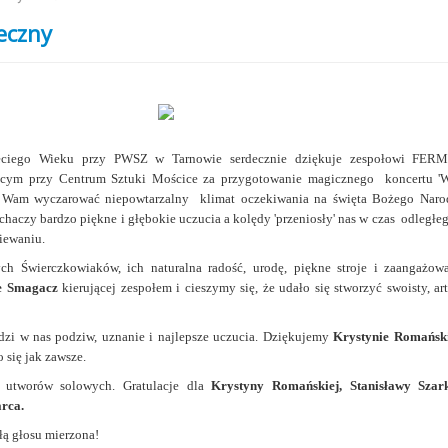
eczny
zeciego Wieku przy PWSZ w Tarnowie serdecznie dziękuje zespołowi FE
ącym przy Centrum Sztuki Mościce za przygotowanie magicznego koncertu '
ę Wam wyczarować niepowtarzalny klimat oczekiwania na święta Bożego Naro
aczy bardzo piękne i głębokie uczucia a kolędy 'przeniosły' nas w czas odległeg
iewaniu.
 Świerczkowiaków, ich naturalna radość, urodę, piękne stroje i zaangażowa
e Smagacz
kierującej zespołem i cieszymy się, że udało się stworzyć swoisty, ar
dzi w nas podziw, uznanie i najlepsze uczucia. Dziękujemy
Krystynie Romańsk
 się jak zawsze.
utworów solowych. Gratulacje dla
Krystyny Romańskiej, Stanisławy Szar
rca.
iłą głosu mierzona!