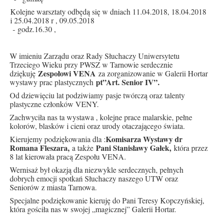
Kolejne warsztaty odbędą się w dniach 11.04.2018, 18.04.2018
i 25.04.2018 r , 09.05.2018
- godz.16.30 ,
W imieniu Zarządu oraz Rady Słuchaczy Uniwersytetu
Trzeciego Wieku przy PWSZ w Tarnowie serdecznie
Zespołowi VENA
dziękuję
za zorganizowanie w Galerii Hortar
pt”Art. Senior IV”.
wystawy prac plastycznych
Od dziewięciu lat podziwiamy pasje twórczą oraz talenty
plastyczne członków VENY.
Zachwyciła nas ta wystawa , kolejne prace malarskie, pełne
kolorów, blasków i cieni oraz urody otaczającego świata.
Komisarza Wystawy dr
Kierujemy podziękowania dla :
Romana Fleszara,
Pani Stanisławy Gałek,
a także
która przez
8 lat kierowała pracą Zespołu VENA.
Wernisaż był okazją dla niezwykle serdecznych, pełnych
dobrych emocji spotkań Słuchaczy naszego UTW oraz
Seniorów z miasta Tarnowa.
Specjalne podziękowanie kieruję do Pani Teresy Kopczyńskiej,
która gościła nas w swojej „magicznej” Galerii Hortar.