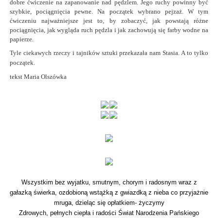
dobre ćwiczenie na zapanowanie nad pędzlem. Jego ruchy powinny być
szybkie, pociągnięcia pewne.
Na początek wybrano pejzaż. W tym
ćwiczeniu najważniejsze jest to, by zobaczyć, jak powstają różne
pociągnięcia, jak wygląda ruch pędzla i jak zachowują się farby wodne na
papierze.
Tyle ciekawych rzeczy i tajników sztuki przekazała nam Stasia. A to tylko
początek.
tekst
Maria Olszówka
Wszystkim bez wyjatku, smutnym, chorym i radosnym wraz z
gałazką świerka, ozdobioną wstążką z gwiazdką z nieba co przyjażnie
mruga, dzieląc się opłatkiem- życzymy
Zdrowych, pełnych ciepła i radości Świat Narodzenia Pańskiego