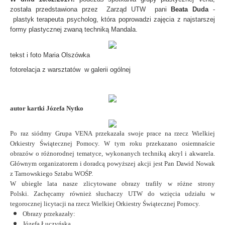
została przedstawiona przez Zarząd UTW pani
Beata Duda
-
plastyk terapeuta psycholog, która poprowadzi zajęcia z najstarszej
formy plastycznej zwaną techniką Mandala.
tekst i foto Maria Olszówka
fotorelacja z warsztatów w galerii ogólnej
autor kartki Józefa Nytko
Po raz siódmy Grupa VENA przekazała swoje prace na rzecz Wielkiej
Orkiestry Świątecznej Pomocy.
W tym roku przekazano osiemnaście
obrazów o różnorodnej tematyce, wykonanych techniką akryl i akwarela.
Głównym organizatorem i doradcą powyższej akcji jest Pan Dawid Nowak
z Tarnowskiego Sztabu WOŚP.
W ubiegłe lata nasze zlicytowane obrazy trafiły w różne strony
Polski. Zachęcamy również słuchaczy UTW do wzięcia udziału w
tegorocznej licytacji na rzecz Wielkiej Orkiestry Świątecznej Pomocy.
Obrazy przekazały:
Józefa Łuczyńska