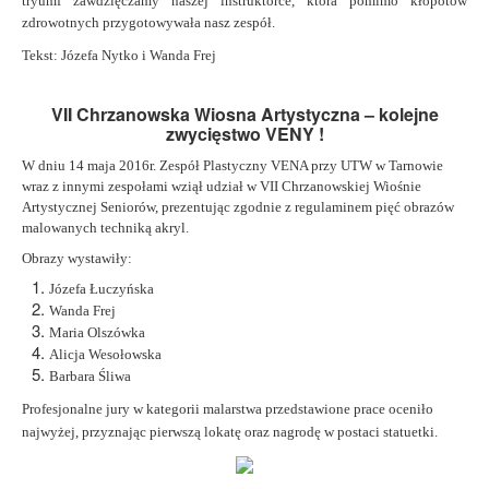
tryumf zawdzięczamy naszej instruktorce, która pomimo kłopotów
zdrowotnych przygotowywała nasz zespół.
Tekst: Józefa Nytko i Wanda Frej
VII Chrzanowska Wiosna Artystyczna – kolejne
zwycięstwo VENY !
W dniu 14 maja 2016r. Zespół Plastyczny VENA przy UTW w Tarnowie
wraz z innymi zespołami wziął udział w VII Chrzanowskiej Wiośnie
Artystycznej Seniorów, prezentując zgodnie z regulaminem pięć obrazów
malowanych techniką akryl.
Obrazy wystawiły:
Józefa Łuczyńska
Wanda Frej
Maria Olszówka
Alicja Wesołowska
Barbara Śliwa
Profesjonalne jury w kategorii malarstwa przedstawione prace oceniło
najwyżej, przyznając pierwszą lokatę oraz nagrodę w postaci statuetki.