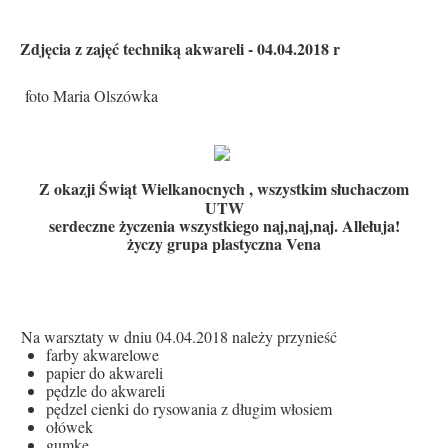
Zdjęcia z zajęć techniką akwareli - 04.04.2018 r
foto Maria Olszówka
Z
okazji Świąt Wielkanocnych , wszystkim słuchaczom
UTW
serdeczne życzenia wszystkiego naj,naj,naj. Allełuja!
życzy grupa plastyczna Vena
Na warsztaty w dniu 04.04.2018 należy przynieść
farby akwarelowe
papier do akwareli
pędzle do akwareli
pędzel cienki do rysowania z długim włosiem
ołówek
gumkę