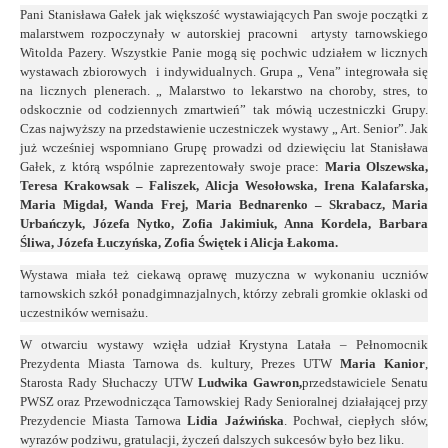
Pani Stanisława Gałek jak większość wystawiających Pan swoje początki z
malarstwem rozpoczynały w autorskiej pracowni artysty tarnowskiego
Witolda Pazery. Wszystkie Panie mogą się pochwic udziałem w licznych
wystawach zbiorowych i indywidualnych. Grupa „ Vena” integrowała się
na licznych plenerach. „ Malarstwo to lekarstwo na choroby, stres, to
odskocznie od codziennych zmartwień” tak mówią uczestniczki Grupy.
Czas najwyższy na przedstawienie uczestniczek wystawy „ Art. Senior”. Jak
już wcześniej wspomniano Grupę prowadzi od dziewięciu lat Stanisława
Gałek, z którą wspólnie zaprezentowały swoje prace:
Maria Olszewska,
Teresa Krakowsak – Faliszek, Alicja Wesołowska, Irena Kalafarska,
Maria Migdał, Wanda Frej, Maria Bednarenko – Skrabacz, Maria
Urbańczyk, Józefa Nytko, Zofia Jakimiuk, Anna Kordela, Barbara
Śliwa, Józefa Łuczyńska, Zofia Świętek i Alicja Łakoma.
Wystawa miała też ciekawą oprawę muzyczna w wykonaniu uczniów
tarnowskich szkół ponadgimnazjalnych, którzy zebrali gromkie oklaski od
uczestników wernisażu.
W otwarciu wystawy wzięła udział Krystyna Latała – Pełnomocnik
Prezydenta Miasta Tarnowa ds. kultury, Prezes UTW
Maria Kanior
,
Starosta Rady Słuchaczy UTW
Ludwika Gawron,
przedstawiciele Senatu
PWSZ oraz Przewodnicząca Tarnowskiej Rady Senioralnej działającej przy
Prezydencie Miasta Tarnowa
Lidia Jaźwińska
. Pochwał, ciepłych słów,
wyrazów podziwu, gratulacji, życzeń dalszych sukcesów było bez liku.