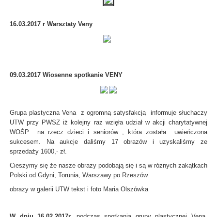
16.03.2017 r Warsztaty Veny
09.03.2017 Wiosenne spotkanie VENY
Grupa plastyczna Vena z ogromną satysfakcją informuje słuchaczy
UTW przy PWSZ iż kolejny raz wzięła udział w akcji charytatywnej
WOŚP na rzecz dzieci i seniorów , która została uwieńczona
sukcesem. Na aukcje daliśmy 17 obrazów i uzyskaliśmy ze
sprzedaży 1600,- zł.
Cieszymy się że nasze obrazy podobają się i są w róznych zakątkach
Polski od Gdyni, Torunia, Warszawy po Rzeszów.
obrazy w galerii UTW tekst i foto Maria Olszówka
W dniu 16.02.2017r.
podczas spotkania grupy plastycznej Vena,