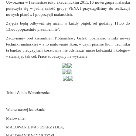
Utworzona w I semestrze roku akademickim 2015/16 nowa grupa malarska
połączyła się
w jedną całość grupy VENA i przystąpiliśmy do realizacji
nowych planów i propozycji malarskich.
Zajęcia będą odbywać się razem w każdy piątek od godziny 11,oo do
13,oo /poprzednio przemiennie/.
Zaczynamy pod kierunkiem P.Stanisławy Gałek poznawać
tajniki nowej
techniki malarskiej – a to malowanie Ikon, – czyli pisanie Ikon.
Technika
ta bardzo precyzyjna i kosztowna nie odstrasza nasze koleżanki i kolegów
– stawiając tak cel.
Prace zobaczymy na wystawie.
Tekst Alicja Wesołowska
Wiersz naszej koleżanki
Malowanie.
MALOWANIE NAS USKRZYDLA,
MALOWANIE W NAS TKWI,