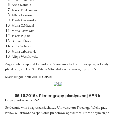
Anna Kordela
Teresa Krakowska
Alicja Łakoma
Józefa Łuczyńska
Maria G.Migdał
Maria Olszówka
Józefa Nytko
Barbara Śliwa
Zofia Świętek
Maria Urbańczyk
Alicja Wesołowska
Zajęcia obu grup pod kierunkiem Stanisławy Gałek odbywają się w każdy
piątek w godz.11-13 w Pałacu Młodzieży w Tarnowie, II p. pok.53
l
Maria Migdał wstawila M.Garwo
05.10.2015r. Plener grupy plastycznej VENA.
Grupa plastyczna VENA
Serdecznie wita i zaprasza słuchaczy Uniwersytetu Trzeciego Wieku przy
PWSZ w Tarnowie
na spotkanie plenerowo-ogniskowe, które odbyło się w