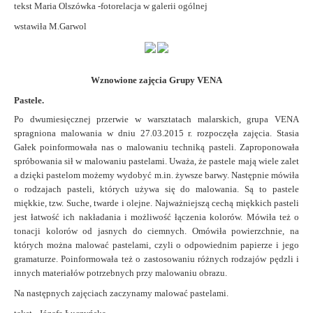
tekst Maria Olszówka -fotorelacja w galerii ogólnej
wstawiła M.Garwol
Wznowione zajęcia Grupy VENA
Pastele.
Po dwumiesięcznej przerwie w warsztatach malarskich, grupa VENA
spragniona malowania w dniu 27.03.2015 r. rozpoczęła zajęcia.
Stasia
Gałek poinformowała nas o malowaniu techniką pasteli.
Zaproponowała
spróbowania sił w malowaniu pastelami. Uważa, że pastele mają wiele zalet
a dzięki pastelom możemy wydobyć m.in. żywsze barwy.
Następnie mówiła
o rodzajach pasteli, których używa się do malowania. Są to pastele
miękkie, tzw. Suche, twarde i olejne.
Najważniejszą cechą miękkich pasteli
jest łatwość ich nakładania i możliwość łączenia kolorów. Mówiła też o
tonacji kolorów od jasnych do ciemnych.
Omówiła powierzchnie, na
których można malować pastelami, czyli o odpowiednim papierze i jego
gramaturze.
Poinformowała też o zastosowaniu różnych rodzajów pędzli i
innych materiałów potrzebnych przy malowaniu obrazu.
Na następnych zajęciach zaczynamy malować pastelami.