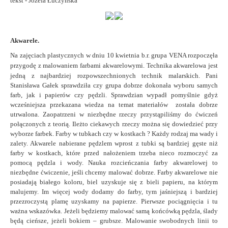
tekst - Józefa Łuczyńska
Akwarele.
Na zajęciach plastycznych w dniu 10 kwietnia b.r. grupa VENA rozpoczęła
przygodę z malowaniem farbami akwarelowymi.
Technika akwarelowa jest
jedną z najbardziej rozpowszechnionych technik malarskich.
Pani
Stanisława Gałek sprawdziła czy grupa dobrze dokonała wyboru samych
farb, jak i papierów czy pędzli. Sprawdzian wypadł pomyślnie gdyż
wcześniejsza przekazana wiedza na temat materiałów została dobrze
utrwalona.
Zaopatrzeni w niezbędne rzeczy przystąpiliśmy do ćwiczeń
połączonych z teorią.
Ileżto ciekawych rzeczy można się dowiedzieć przy
wyborze farbek. Farby w tubkach czy w kostkach ? Każdy rodzaj ma wady i
zalety.
Akwarele nabierane pędzlem wprost z tubki są bardziej gęste niż
farby w kostkach, które przed nałożeniem trzeba nieco rozmoczyć za
pomocą pędzla i wody.
Nauka rozcieńczania farby akwarelowej to
niezbędne ćwiczenie, jeśli chcemy malować dobrze.
Farby akwarelowe nie
posiadają białego koloru, biel uzyskuje się z bieli papieru, na którym
malujemy. Im więcej wody dodamy do farby, tym jaśniejszą i bardziej
przezroczystą plamę uzyskamy na papierze.
Pierwsze pociągnięcia i tu
ważna wskazówka. Jeżeli będziemy malować samą końcówką pędzla, ślady
będą cieńsze, jeżeli bokiem – grubsze. Malowanie swobodnych linii to