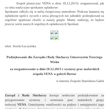
Zespół plastyczny VENA w dniu 18,12,2015r. zorganizował,
jak
co roku tradycyjne spotkanie opłatkowe.
Spotkanie odbyło się w milej świątecznej atmosferze.
Podczas łamania się
opłatkiem oprócz życzeń z serca płynących
nie
zabrakło podziękowań za
wspólnie spędzone chwile w naszej grupie.
Mamy nadzieję, że będzie
jeszcze wiele
naszych wspólnych opłatkowych
Spotkań.
tekst Józefa Łuczyńska
Podziękowanie dla Zarządu i Rady Słuchaczy Uniwersytetu Trzeciego
Wieku
za zorganizowanie w dniu 10.12.2015 r wystawy prac malarskich
zespołu VENA w galerii Hortar
w imieniu Zespołu Stanisława Gałek
Zarząd i Rada Sluchaczy
kieruje serdeczne podziękowanie za
przygotowanie wystawy i wernisażu prac malarskich grupy
twórczej
VENA
. Gratulujemy wrażliwości na piękno i umięjętności jego