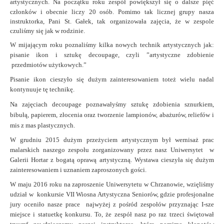
artystycznych.
Na początku roku zespół powiększył się o dalsze pięć
członków i obecnie liczy 20 osób. Pomimo tak licznej grupy nasza
instruktorka, Pani St. Gałek, tak organizowała zajęcia, że w zespole
czuliśmy się jak w rodzinie.
W mijającym roku poznaliśmy kilka nowych technik artystycznych jak:
pisanie ikon i sztukę decoupage, czyli ”artystyczne zdobienie
przedmiotów użytkowych.”
Pisanie ikon cieszyło się dużym zainteresowaniem toteż wielu nadal
kontynuuje tę technikę.
Na zajęciach decoupage poznawałyśmy sztukę zdobienia sznurkiem,
bibułą, papierem, złocenia oraz tworzenie lampionów, abażurów, reliefów i
mis z mas plastycznych.
W grudniu 2015 dużym przeżyciem artystycznym był wernisaż prac
malarskich naszego zespołu zorganizowany przez nasz Uniwersytet w
Galerii Hortar z bogatą oprawą artystyczną.
Wystawa cieszyła się dużym
zainteresowaniem i uznaniem zaproszonych gości.
W maju 2016 roku na zaproszenie Uniwersytetu w Chrzanowie, wzięliśmy
udział w konkursie VII Wiosna Artystyczna Seniorów, gdzie profesjonalne
jury oceniło nasze prace najwyżej z pośród zespołów przyznając I-sze
miejsce i statuetkę konkursu.
To, że zespół nasz po raz trzeci świętował