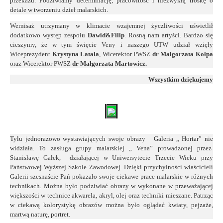
przekazu. Podziwiamy determinację, pracowitość i niezwykłą troskę o
detale w tworzeniu dzieł malarskich.
Wernisaż utrzymany w klimacie wzajemnej życzliwości uświetlił
dodatkowo występ zespołu
Dawid&Filip
. Rosną nam artyści. Bardzo się
cieszymy, że w tym święcie Veny i naszego UTW udział wzięły
Wiceprezydent
Krystyna Latała
, Wicerektor PWSZ
dr Małgorzata Kołpa
oraz Wicerektor PWSZ
dr
Małgorzata Martowicz.
Wszystkim dziękujemy
Tylu jednorazowo wystawiających swoje obrazy Galeria „ Hortar” nie
widziała. To zasługa grupy malarskiej „ Vena” prowadzonej przez
Stanisławę Gałek, działającej w Uniwersytecie Trzecie Wieku przy
Państwowej Wyższej Szkole Zawodowej. Dzięki przychylności właścicieli
Galerii szesnaście Pań pokazało swoje ciekawe prace malarskie w różnych
technikach. Można było podziwiać obrazy w wykonane w przeważającej
większości w technice akwarela, akryl, olej oraz techniki mieszane. Patrząc
w ciekawą kolorystykę obrazów można było oglądać kwiaty, pejzaże,
martwą naturę, portret.