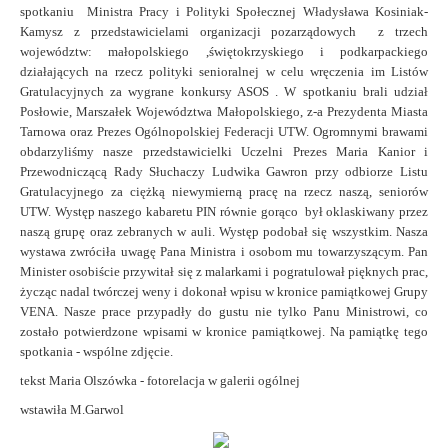
spotkaniu Ministra Pracy i Polityki Społecznej Władysława Kosiniak-
Kamysz z przedstawicielami organizacji pozarządowych z trzech
województw: małopolskiego ,świętokrzyskiego i podkarpackiego
działających na rzecz polityki senioralnej w celu wręczenia im Listów
Gratulacyjnych za wygrane konkursy ASOS .
W spotkaniu brali udział
Posłowie, Marszałek Województwa Małopolskiego, z-a Prezydenta Miasta
Tarnowa oraz Prezes Ogólnopolskiej Federacji UTW.
Ogromnymi brawami
obdarzyliśmy nasze przedstawicielki Uczelni Prezes Maria Kanior i
Przewodniczącą Rady Słuchaczy Ludwika Gawron przy odbiorze Listu
Gratulacyjnego za ciężką niewymierną pracę na rzecz naszą, seniorów
UTW. Występ naszego kabaretu PIN równie gorąco był oklaskiwany przez
naszą grupę oraz zebranych w auli. Występ podobał się wszystkim.
Nasza
wystawa zwróciła uwagę Pana Ministra i osobom mu towarzyszącym. Pan
Minister osobiście przywitał się z malarkami i pogratulował pięknych prac,
życząc nadal twórczej weny i dokonał wpisu w kronice pamiątkowej Grupy
VENA.
Nasze prace przypadły do gustu nie tylko Panu Ministrowi, co
zostało potwierdzone wpisami w kronice pamiątkowej.
Na pamiątkę tego
spotkania - wspólne zdjęcie.
tekst Maria Olszówka - fotorelacja w galerii ogólnej
wstawiła M.Garwol