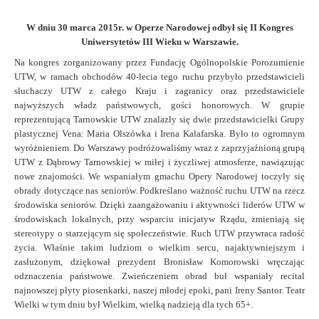
W dniu 30 marca 2015r. w Operze Narodowej odbył się II Kongres
Uniwersytetów III Wieku w Warszawie.
Na kongres zorganizowany przez Fundację Ogólnopolskie Porozumienie
UTW, w ramach obchodów 40-lecia tego ruchu przybyło przedstawicieli
słuchaczy UTW z całego Kraju i zagranicy oraz przedstawiciele
najwyższych władz państwowych, gości honorowych.
W grupie
reprezentującą Tarnowskie UTW znalazły się dwie przedstawicielki Grupy
plastycznej Vena: Maria Olszówka i Irena Kalafarska. Było to ogromnym
wyróżnieniem.
Do Warszawy podróżowaliśmy wraz z zaprzyjaźnioną grupą
UTW z Dąbrowy Tarnowskiej w miłej i życzliwej atmosferze, nawiązując
nowe znajomości.
We wspaniałym gmachu Opery Narodowej toczyły się
obrady dotyczące nas seniorów.
Podkreślano ważność ruchu UTW na rzecz
środowiska seniorów. Dzięki zaangażowaniu i aktywności liderów UTW w
środowiskach lokalnych, przy wsparciu inicjatyw Rządu, zmieniają się
stereotypy o starzejącym się społeczeństwie. Ruch UTW przywraca radość
życia.
Właśnie takim ludziom o wielkim sercu, najaktywniejszym i
zasłużonym, dziękował prezydent Bronisław Komorowski wręczając
odznaczenia państwowe.
Zwieńczeniem obrad buł wspaniały recital
najnowszej płyty piosenkarki, naszej młodej epoki, pani Ireny Santor.
Teatr
Wielki w tym dniu był Wielkim, wielką nadzieją dla tych 65+.