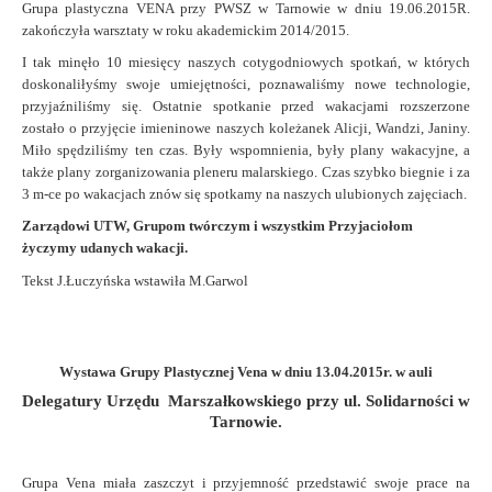
Grupa plastyczna VENA przy PWSZ w Tarnowie w dniu 19.06.2015R.
zakończyła warsztaty w roku akademickim 2014/2015.
I tak minęło 10 miesięcy naszych cotygodniowych spotkań, w których
doskonaliłyśmy swoje umiejętności, poznawaliśmy nowe technologie,
przyjaźniliśmy się.
Ostatnie spotkanie przed wakacjami rozszerzone
zostało o przyjęcie imieninowe naszych koleżanek Alicji, Wandzi, Janiny.
Miło spędziliśmy ten czas.
Były wspomnienia, były plany wakacyjne, a
także plany zorganizowania pleneru malarskiego.
Czas szybko biegnie i za
3 m-ce po wakacjach znów się spotkamy na naszych ulubionych zajęciach.
Zarządowi UTW, Grupom twórczym i wszystkim Przyjaciołom
życzymy udanych wakacji.
Tekst J.Łuczyńska wstawiła M.Garwol
Wystawa Grupy Plastycznej Vena w dniu 13.04.2015r. w auli
Delegatury Urzędu Marszałkowskiego przy ul. Solidarności w
Tarnowie.
Grupa Vena miała zaszczyt i przyjemność przedstawić swoje prace na