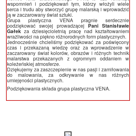
wspomnień i podziękowań tym, którzy włożyli wiele
serca i trudu aby stworzyć grupę malarską i wprowadzić
ją w zaczarowany świat sztuki.
Grupa plastyczna VENA pragnie serdecznie
podziękować swojej prowadzącej
Pani Stanisławie
Gałek
za dziesięcioletnią pracę nad kształtowaniem
wrażliwości na piękno różnorodnych form plastycznych.
Jednocześnie chcieliśmy podziękować za poświęcony
czas i przekazaną wiedzę oraz za wprowadzenie w
zaczarowany świat kolorów, obrazów i różnych technik
malarstwa przekazanych z ogromnym oddaniem w
koleżeńskiej atmosferze.
Dziękujemy za zaszczepienie w nas pasji i zamiłowania
do malowania, za odkrywanie w nas różnych
umiejęności plastycznych.
Podziękowania składa grupa plastyczna VENA.