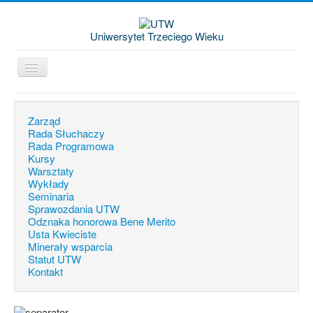
Uniwersytet Trzeciego Wieku
Jesteś tutaj:
Start
Grupa plastyczna Vena
Zarząd
Rada Słuchaczy
Rada Programowa
Kursy
Warsztaty
Wykłady
Seminaria
Sprawozdania UTW
Odznaka honorowa Bene Merito
Usta Kwieciste
Minerały wsparcia
Statut UTW
Kontakt