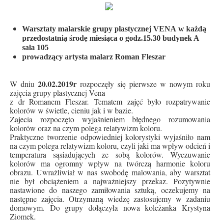
Warsztaty malarskie grupy plastycznej VENA
w każdą
przedostatnią środę miesiąca o godz.15.30
budynek A
sala 105
prowadzący artysta malarz Roman Fleszar
20.02.2019r
W dniu
rozpoczęły się pierwsze w nowym roku
zajęcia grupy plastycznej Vena
z dr Romanem Fleszar. Tematem zajęć było rozpatrywanie
kolorów w świetle, cieniu jak i w bazie.
Zajecia rozpoczęto wyjaśnieniem błędnego rozumowania
kolorów oraz na czym polega relatywizm koloru.
Praktyczne tworzenie odpowiedniej kolorystyki wyjaśniło nam
na czym polega relatywizm koloru, czyli jaki ma wpływ odcień i
temperatura sąsiadujących ze sobą kolorów. Wyczuwanie
kolorów ma ogromny wpływ na twórczą harmonie koloru
obrazu. Uwrażliwiał w nas swobodę malowania, aby warsztat
nie był obciążeniem a najważniejszy przekaz. Pozytywnie
nastawione do naszego zamiłowania sztuką, oczekujemy na
następne zajęcia. Otrzymaną wiedzę zastosujemy w zadaniu
domowym. Do grupy dołączyła nowa koleżanka Krystyna
Ziomek.