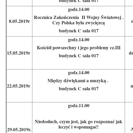
budynek C sala 017
godz.14.00
Rocznica Zakończenia II Wojny Światowej .
8.05.2019r
Czy Polska była zwycięzcą
budynek C sala 017
godz.14.00
Kościół powszechny i jego problemy cz.III
15.05.2019r
d
budynek C sala 017
godz.14.00
Między dźwiękami a muzyką .
22.05.2019r
budynek C sala 017
godz.11.00
Niedosłuch, czym jest, jak go rozpoznać jak
leczyć i wspomagać!
29.05.2019r.
A