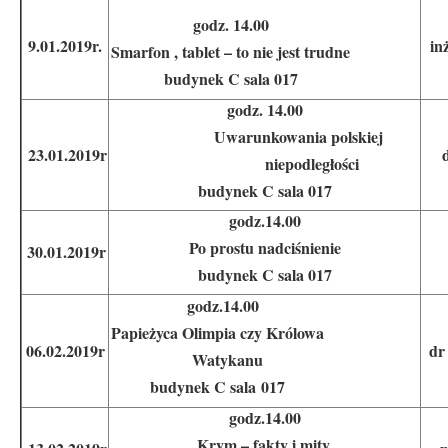
godz. 14.00
9.01.2019r.
in
Smarfon , tablet – to nie jest trudne
budynek C sala 017
godz. 14.00
Uwarunkowania polskiej
23.01.2019r
niepodległości
budynek C sala 017
godz.14.00
Po prostu nadciśnienie
30.01.2019r
budynek C sala 017
godz.14.00
Papieżyca Olimpia czy Królowa
06.02.2019r
dr
Watykanu
budynek C sala 017
godz.14.00
Krym – fakty i mity.