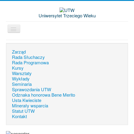
Uniwersytet Trzeciego Wieku
Jesteś tutaj:
Start
Wykłady
Zarząd
Rada Słuchaczy
Rada Programowa
Kursy
Warsztaty
Wykłady
Seminaria
Sprawozdania UTW
Odznaka honorowa Bene Merito
Usta Kwieciste
Minerały wsparcia
Statut UTW
Kontakt