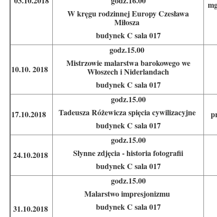
03.10.2018
godz.16.00
mg
W kręgu rodzinnej Europy Czesława
Miłosza
budynek C sala 017
godz.15.00
Mistrzowie malarstwa barokowego we
10.10. 2018
Włoszech i Niderlandach
budynek C sala 017
godz.15.00
Tadeusza Różewicza spięcia cywilizacyjne
17.10.2018
p
budynek C sala 017
godz.15.00
Słynne zdjęcia - historia fotografii
24.10.2018
budynek C sala 017
godz.15.00
Malarstwo impresjonizmu
budynek C sala 017
31.10.2018