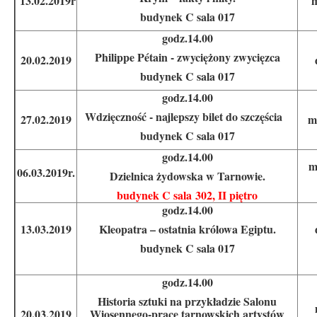
13.02.2019r
budynek C sala 017
godz.14.00
Philippe Pétain - zwyciężony zwycięzca
20.02.2019
budynek C sala 017
godz.14.00
Wdzięczność - najlepszy bilet do szczęścia
27.02.2019
m
budynek C sala 017
godz.14.00
m
06.03.2019r.
Dzielnica żydowska w Tarnowie.
budynek C sala 302, II piętro
godz.14.00
13.03.2019
Kleopatra – ostatnia królowa Egiptu.
budynek C sala 017
godz.14.00
Historia sztuki na przykładzie Salonu
20.03.2019
Wiosennego-prace tarnowskich artystów