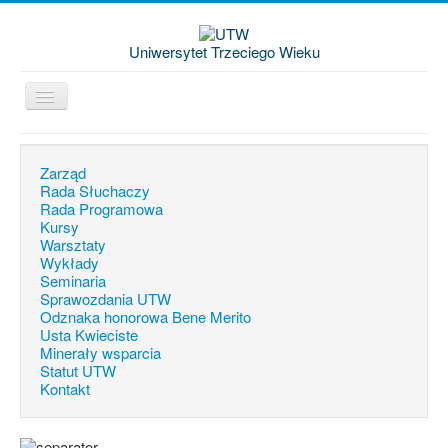
Uniwersytet Trzeciego Wieku
Jesteś tutaj:
Start
Minerały wsparcia
Zarząd
Rada Słuchaczy
Rada Programowa
Kursy
Warsztaty
Wykłady
Seminaria
Sprawozdania UTW
Odznaka honorowa Bene Merito
Usta Kwieciste
Minerały wsparcia
Statut UTW
Kontakt