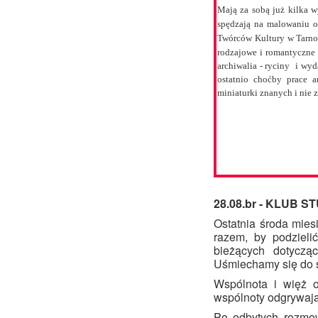
Mają za sobą już kilka w
spędzają na malowaniu o
Twórców Kultury w Tarn
rodzajowe i romantyczne p
archiwalia - ryciny i wy
ostatnio choćby prace a
miniaturki znanych i nie
28.08.br - KLUB 
Ostatnia środa mies
razem, by podzieli
bieżących dotyczą
Uśmiechamy się do s
Wspólnota i więż 
wspólnoty odgrywaj
Po odbytych rozmow