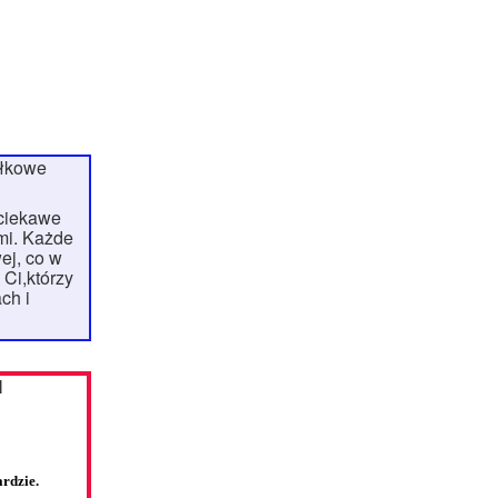
ałkowe
 ciekawe
ćmi. Każde
ej, co w
 Ci,którzy
ch i
M
rdzie.