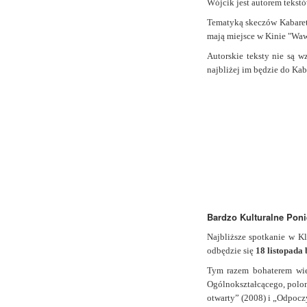
Wójcik jest autorem tekstó
Tematyką skeczów Kabaretu
mają miejsce w Kinie "Wa
Autorskie teksty nie są 
najbliżej im będzie do Ka
Bardzo Kulturalne Poni
Najbliższe spotkanie w K
odbędzie się
18 listopada 
Tym razem bohaterem wiec
Ogólnokształcącego, polon
otwarty” (2008) i „Odpocz