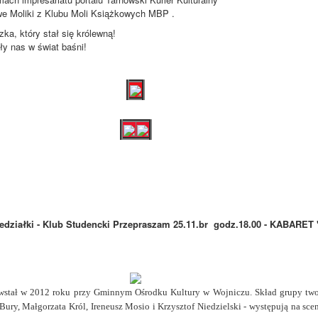
e Moliki z Klubu Moli Książkowych MBP .
ka, który stał się królewną!
ły nas w świat baśni!
iedziałki - Klub Studencki Przepraszam 25.11.br godz.18.00 - KABARET
wstał w 2012 roku przy Gminnym Ośrodku Kultury w Wojniczu. Skład grupy two
 Bury, Małgorzata Król, Ireneusz Mosio i Krzysztof Niedzielski - występują na sce