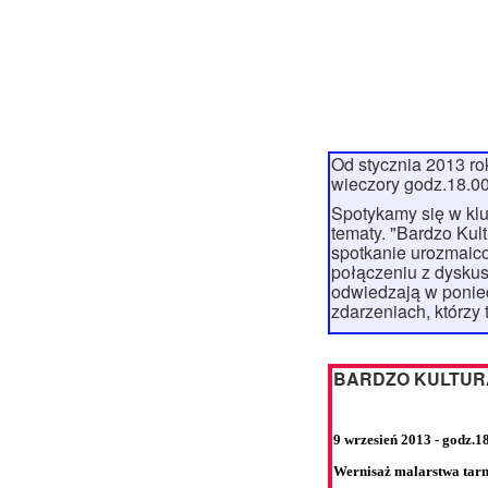
Od stycznia 2013 r
wieczory godz.18.00
Spotykamy się w klu
tematy. "Bardzo Kul
spotkanie urozmaicon
połączeniu z dyskus
odwiedzają w ponied
zdarzeniach, którzy
BARDZO KULTURA
9 wrzesień 2013 - godz.1
Wernisaż malarstwa tarn