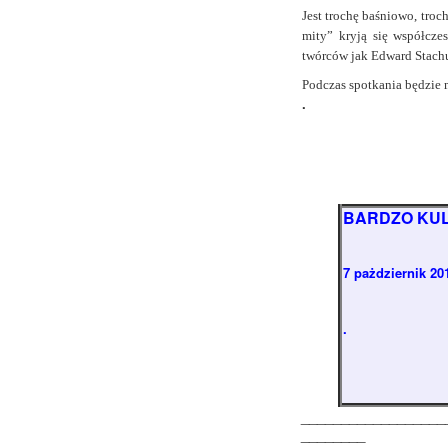
Jest trochę baśniowo, troc
mity” kryją się współczes
twórców jak Edward Stachu
Podczas spotkania będzie 
.
BARDZO KUL
7 pażdziernik 20
.
__________________
________