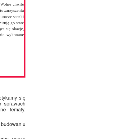
. Wolne chwile
towarzyszenia
 urocze scenki
irują go stare
cą się okazję,
jnie wykonane
otykamy się
 o sprawach
ne tematy.
 budowaniu
erca, nasze