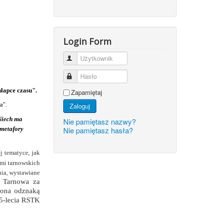
Login Form
Użytkownik
Hasło
łapce czasu".
Zapamiętaj
a".
Zaloguj
Niech ma
Nie pamiętasz nazwy?
 metafory
Nie pamiętasz hasła?
 tematyce, jak
ami tarnowskich
nia, wystawiane
 Tarnowa za
niona odznaką
25-lecia RSTK