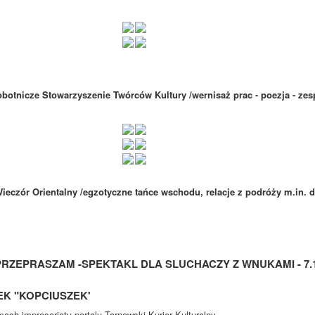
obotnicze Stowarzyszenie Twórców Kultury /wernisaż prac - poezja - zes
Wieczór Orientalny /egzotyczne tańce wschodu, relacje z podróży m.in. d
RZEPRASZAM -SPEKTAKL DLA SLUCHACZY Z WNUKAMI - 7.1
EK "KOPCIUSZEK'
mach impresariatu portalu Tarnowski Kurier Kulturalny