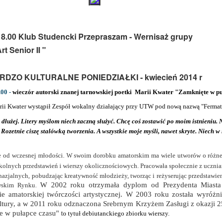
18.00 Klub Studencki Przepraszam - Wernisaż grupy
t Senior II "
RDZO KULTURALNE PONIEDZIAŁKI - kwiecień 2014 r
.00 -
wieczór autorski znanej tarnowskiej poetki Marii Kwater "Zamknięte w pu
ii Kwater wystąpił Zespół wokalny działający przy UTW pod nową nazwą "Fermat
 dłużej. Litery myślom niech zaczną służyć. Chcę coś zostawić po moim istnieniu.
 Rozetnie ciszę stalówką tworzenia. A wszystkie moje myśli, nawet skryte. Niech w
e od wczesnej młodości. W swoim dorobku amatorskim ma wiele utworów o różnej
zkolnych przedstawień i wierszy okolicznościowych.
Pracowała społecznie z uczni
azjalnych, pobudzając kreatywność młodzieży, tworząc i reżyserując przedstawie
W 2002 roku otrzymała dyplom od Prezydenta Miasta
owskim Rynku.
nie amatorskiej twórczości artystycznej. W 2003 roku została wyróż
ltury, a w 2011 roku odznaczona Srebrnym Krzyżem Zasługi z okazji 
 w pułapce czasu" t
o tytuł debiutanckiego zbiorku wierszy.