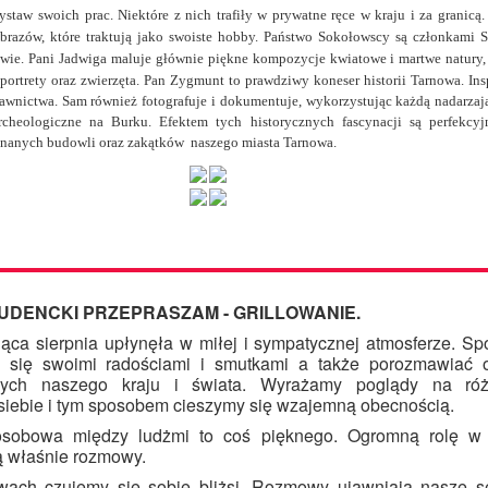
ystaw swoich prac. Niektóre z nich trafiły w prywatne ręce w kraju i za granicą
brazów, które traktują jako swoiste hobby. Państwo Sokołowscy są członkami S
owie.
Pani Jadwiga maluje głównie piękne kompozycje kwiatowe i martwe natury,
ortrety oraz zwierzęta. Pan Zygmunt to prawdziwy koneser historii Tarnowa. Insp
dawnictwa. Sam również fotografuje i dokumentuje, wykorzystując każdą nadarzają
rcheologiczne na Burku. Efektem tych historycznych fascynacji są perfekcy
 znanych budowli oraz zakątków naszego miasta Tarnowa.
STUDENCKI PRZEPRASZAM - GRILLOWANIE.
iąca sierpnia upłynęła w miłej i sympatycznej atmosferze. Sp
ć się swoimi radościami i smutkami a także porozmawiać
cych naszego kraju i świata. Wyrażamy poglądy na róż
iebie i tym sposobem cieszymy się wzajemną obecnością.
osobowa między ludżmi to coś pięknego. Ogromną rolę w
ą właśnie rozmowy.
ach czujemy się sobie bliżsi. Rozmowy ujawniają nasze s