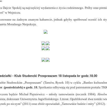
w.
 Dajcie Spokój są najczęściej wydarzenia z życia codziennego. Próby oraz prem
wel" w Wojniczu.
wzorowane na żadnym znanym kabarecie, jednak gdyby spróbować ocenić ich sty
baretu Moralnego Niepokoju.
edziałki - Klub Studencki Przepraszam 18 listopada br godz.18.00
lubie Studenckim „Przepraszam” (Tarnów, Rynek 10) w cyklu „Bardzo kulturalne
br
.
(poniedziałek) o godz. 18.
Spotkania odbywają się pod patronatem portalu TK
zoru będzie Michał Piętniewicz – młody tarnowianin (rocznik 1984). Absolw
ista, doktorant Uniwersytetu Jagiellońskiego. Literat. Opublikował dwa tomiki wi
ynek po niczym” (2011) oraz zbiór opowiadań „Tarnowskie baśnie i mity” (2012).