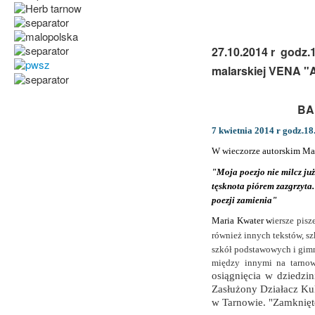
27.10.2014 r godz.
malarskiej VENA "Ar
BA
7 kwietnia 2014 r godz.18
W wieczorze autorskim Mar
"Moja poezjo nie milcz już
tęsknota piórem zazgrzyta.
poezji zamienia"
Maria Kwater w
iersze
pisz
również innych tekstów, s
szkół podstawowych i gimn
między innymi na tarn
osiągnięcia w dziedzi
Zasłużony Działacz Ku
w Tarnowie. "Zamknięte