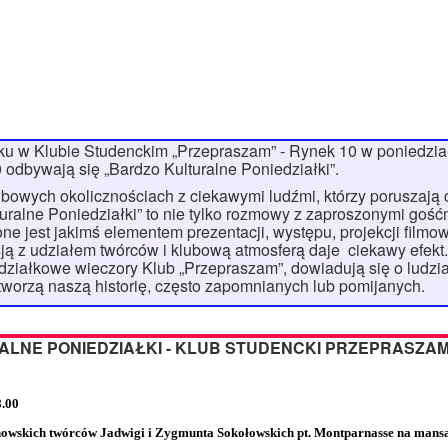
oku w Klubie Studenckim „Przepraszam” - Rynek 10 w poniedzi
 odbywają się „Bardzo Kulturalne Poniedziałki”.
bowych okolicznościach z ciekawymi ludźmi, którzy poruszają
turalne Poniedziałki” to nie tylko rozmowy z zaproszonymi goś
e jest jakimś elementem prezentacji, występu, projekcji filmow
ją z udziałem twórców i klubową atmosferą daje ciekawy efekt.
ziałkowe wieczory Klub „Przepraszam”, dowiadują się o ludzia
 tworzą naszą historię, często zapomnianych lub pomijanych.
LNE PONIEDZIAŁKI - KLUB STUDENCKI PRZEPRASZA
8.00
owskich twórców Jadwigi i Zygmunta Sokołowskich pt. Montparnasse na mansa