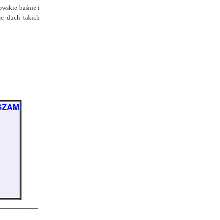
owskie baśnie i
je duch takich
SZAM
__________