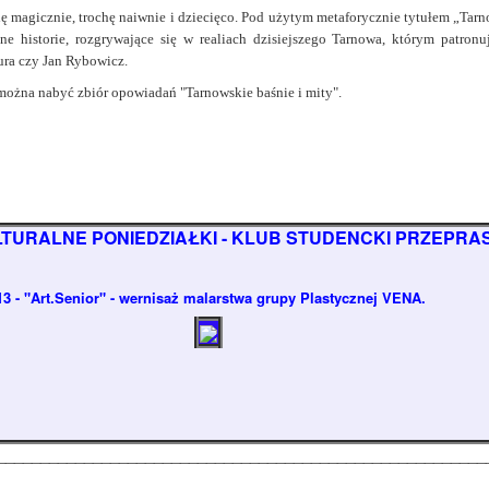
hę magicznie, trochę naiwnie i dziecięco. Pod użytym metaforycznie tytułem „Tarn
ne historie, rozgrywające się w realiach dzisiejszego Tarnowa, którym patronu
ra czy Jan Rybowicz.
można nabyć zbiór opowiadań "Tarnowskie baśnie i mity".
TURALNE PONIEDZIAŁKI - KLUB STUDENCKI PRZEPRA
13 - "Art.Senior" - wernisaż malarstwa grupy Plastycznej VENA.
________________________________________________________