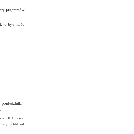
iery programów
l, to być może
 poniedziałki”
K
.
ent III Liceum
erszy: „Oddział