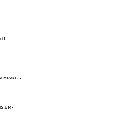
pół
o Maroka / -
2.BR -